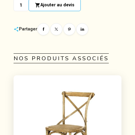
shopping_cart
Ajouter au devis
share
Partager
NOS PRODUITS ASSOCIÉS