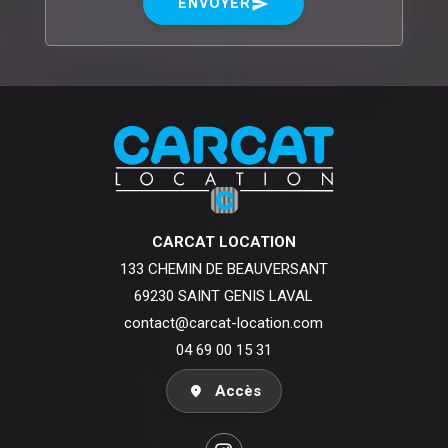
ENVOYER
send
CARCAT LOCATION
133 CHEMIN DE BEAUVERSANT
69230 SAINT GENIS LAVAL
contact@carcat-location.com
04 69 00 15 31
Accès