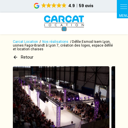
Panneau de gestion des cookies
4.9
59 avis
Carcat Location
Nos réalisations
Défile Esmod Isem Lyon,
usines Fagor-Brandt à Lyon 7, création des loges, espace défilé
et location chaises
Retour