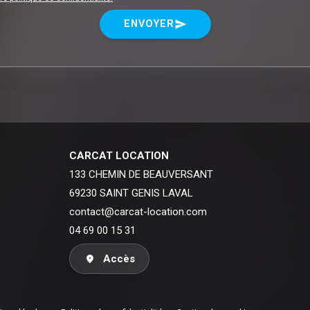
ENVOYER
send
CARCAT LOCATION
133 CHEMIN DE BEAUVERSANT
69230 SAINT GENIS LAVAL
contact@carcat-location.com
04 69 00 15 31
Accès