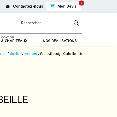
0
shopping_cart
Mon Devis
Contactez-nous
Rechercher
LOCATION
 & CHAPITEAUX
NOS RÉALISATIONS
ation
Mobilier
Assises
Fauteuil design Corbeille noir
BEILLE