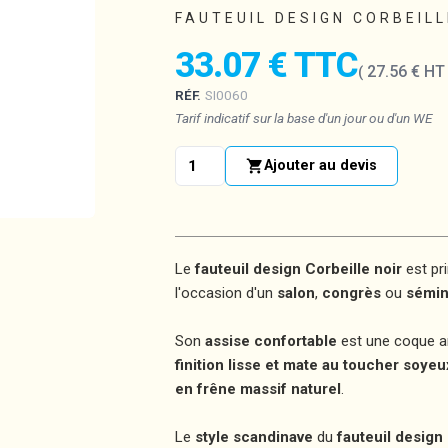
FAUTEUIL DESIGN CORBEILL
33.07 € TTC
27.56 € H
RÉF.
SI0060
Tarif indicatif sur la base d'un jour ou d'un WE
shopping_cart
Ajouter au devis
Le
fauteuil design Corbeille noir
est pr
l'occasion d'un
salon
,
congrès
ou
sémin
Son
assise confortable
est une coque a
finition lisse et mate au toucher soyeu
en frêne massif naturel
.
Le
style scandinave
du
fauteuil design 