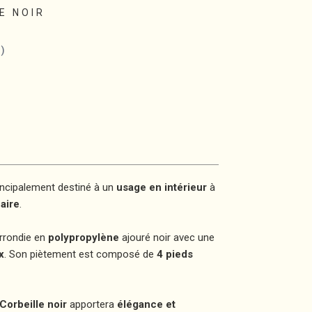
E NOIR
T
incipalement destiné à un
usage en intérieur
à
aire
.
rrondie en
polypropylène
ajouré noir avec une
x
. Son piètement est composé de
4 pieds
Corbeille noir
apportera
élégance et